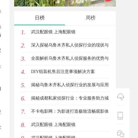
样
满足观影新体验
观影首
日榜
周榜
影
1.
武汉配眼镜 上海配眼镜
畅
2.
深入探秘乌鲁木齐私人侦探行业的现状与
仪
3.
未来发展趋势
全面解析乌鲁木齐私人侦探服务的优势与
是
4.
应用
DIY组装机售后注意事项解决方案
5.
揭秘乌鲁木齐私人侦探行业的发展与应用
用
6.
前景
揭秘成都私家侦探行业：专业服务助力城
7.
市安宁
不卡电影网：为影迷打造极致流畅观影体
资
8.
验的平台
武汉配眼镜 上海配眼镜
求
武汉配眼镜 上海配眼镜