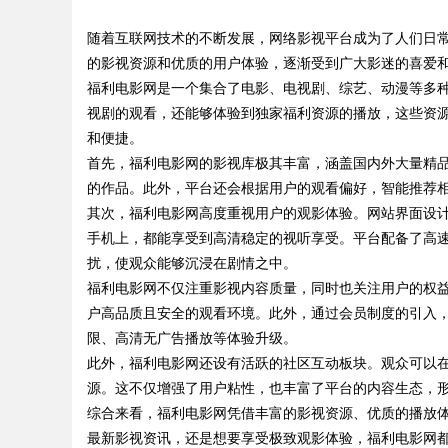
司离不开版权律师
随着互联网技术的不断发展，网络影视平台成为了人们日
的平台解析
的影视资源和优质的用户体验，逐渐受到广大影迷的喜爱
福利电影网是一个集合了电影、电视剧、综艺、动漫等多
视剧的观看，还能够体验到独家福利资源的播放，这些资
和便捷。
uz
首先，福利电影网的影视库极其丰富，涵盖国内外大量精
的作品。此外，平台还会根据用户的观看偏好，智能推荐
其次，福利电影网高度重视用户的观影体验。网站界面设
手机上，都能享受到高清稳定的视听享受。平台配备了高
扰，使观众能够沉浸在剧情之中。
福利电影网不仅注重影视内容质量，同时也关注用户的权
户高品质且安全的观看环境。此外，通过会员制度的引入
限、高清无广告播放等体验升级。
!
此外，福利电影网还设有活跃的社区互动板块。观众可以
源。这不仅增强了用户粘性，也丰富了平台的内容生态，
综合来看，福利电影网凭借丰富的影视资源、优质的播放
最新影视资讯，还是想要享受极致观影体验，福利电影网