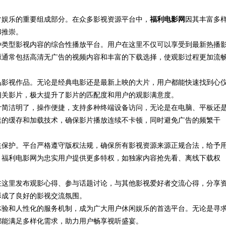
常娱乐的重要组成部分。在众多影视资源平台中，
院的魅力与优势
福利电影网
因其丰富多
和推崇。
种类型影视内容的综合性播放平台。用户在这里不仅可以享受到最新热播
源通常包括高清无广告的视频内容和丰富的下载选择，使观影过程更加流
品影视作品。无论是经典电影还是最新上映的大片，用户都能快速找到心
相关影片，极大提升了影片的匹配度和用户的观影满意度。
计简洁明了，操作便捷，支持多种终端设备访问，无论是在电脑、平板还
速的缓存和加载技术，确保影片播放连续不卡顿，同时避免广告的频繁干
益保护。平台严格遵守版权法规，确保所有影视资源来源正规合法，给予
，福利电影网为忠实用户提供更多特权，如独家内容抢先看、离线下载权
在这里发布观影心得、参与话题讨论，与其他影视爱好者交流心得，分享
形成了良好的影视交流氛围。
体验和人性化的服务机制，成为广大用户休闲娱乐的首选平台。无论是寻
都能满足多样化需求，助力用户畅享视听盛宴。