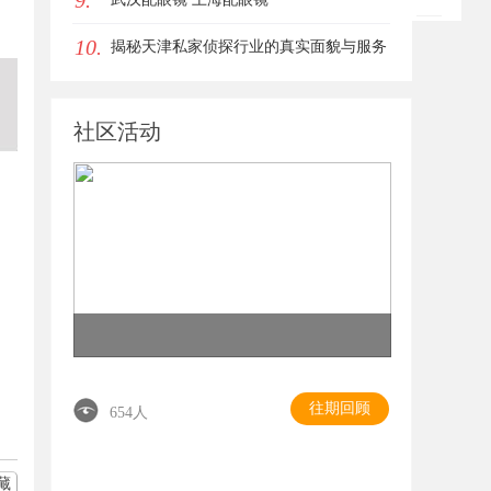
9.
。
10.
揭秘天津私家侦探行业的真实面貌与服务
优势
社区活动
往期回顾
654人
藏