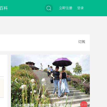
百科
立即注册
登录
搜
订阅
索
3
/10
2345电影网：全方位影视资源平台，
全面解