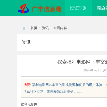
投资理财
商旅
广丰信息港
首页
资讯
查看内容
资讯
Di
›
›
›
探索福利电影网：丰富
2026-05-21
|
来
摘要
: 福利电影网以丰富的影视资源和优质的用户体验
活跃社区互动，带来极致观影享受。......
sc
福利电影网
戏行业的“版权保卫战”：为何游戏
飞牛影视：开启优质