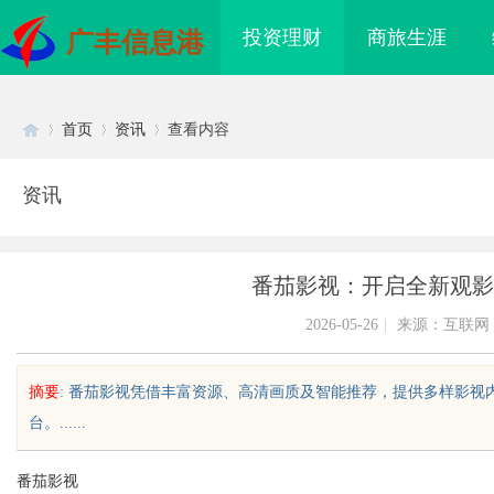
投资理财
商旅生涯
广丰信息港
首页
资讯
查看内容
资讯
Di
›
›
›
番茄影视：开启全新观影
2026-05-26
|
来源：互联网
摘要
: 番茄影视凭借丰富资源、高清画质及智能推荐，提供多样影
台。......
sc
番茄影视
上海配眼镜
东莞塘厦专业危化品运输：八类