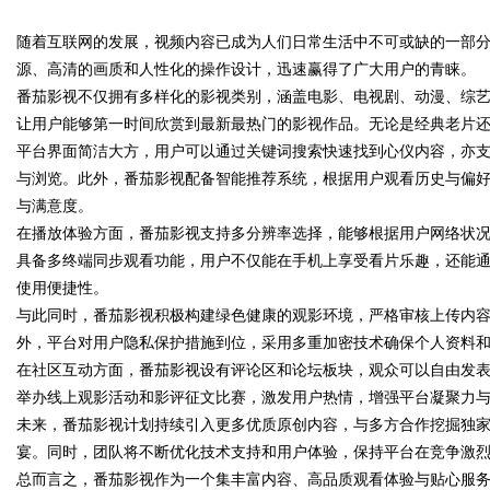
随着互联网的发展，视频内容已成为人们日常生活中不可或缺的一部
品、九类杂项合规全品类承运解
源、高清的画质和人性化的操作设计，迅速赢得了广大用户的青睐。
案
番茄影视不仅拥有多样化的影视类别，涵盖电影、电视剧、动漫、综
让用户能够第一时间欣赏到最新最热门的影视作品。无论是经典老片
平台界面简洁大方，用户可以通过关键词搜索快速找到心仪内容，亦
uz
与浏览。此外，番茄影视配备智能推荐系统，根据用户观看历史与偏
与满意度。
在播放体验方面，番茄影视支持多分辨率选择，能够根据用户网络状
具备多终端同步观看功能，用户不仅能在手机上享受看片乐趣，还能
使用便捷性。
与此同时，番茄影视积极构建绿色健康的观影环境，严格审核上传内
外，平台对用户隐私保护措施到位，采用多重加密技术确保个人资料
在社区互动方面，番茄影视设有评论区和论坛板块，观众可以自由发
!
举办线上观影活动和影评征文比赛，激发用户热情，增强平台凝聚力
未来，番茄影视计划持续引入更多优质原创内容，与多方合作挖掘独
宴。同时，团队将不断优化技术支持和用户体验，保持平台在竞争激
总而言之，番茄影视作为一个集丰富内容、高品质观看体验与贴心服