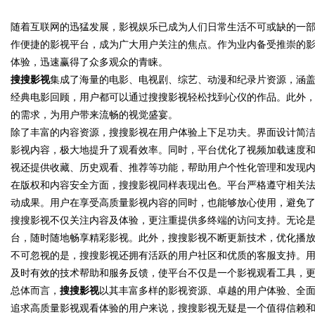
随着互联网的迅猛发展，影视娱乐已成为人们日常生活不可或缺的一
品、九类杂项合规全品类承运解
作便捷的影视平台，成为广大用户关注的焦点。作为业内备受推崇的
案
体验，迅速赢得了众多观众的青睐。
搜搜影视
集成了海量的电影、电视剧、综艺、动漫和纪录片资源，涵
经典电影回顾，用户都可以通过搜搜影视轻松找到心仪的作品。此外
uz
的需求，为用户带来流畅的视觉盛宴。
除了丰富的内容资源，搜搜影视在用户体验上下足功夫。界面设计简
影视内容，极大地提升了观看效率。同时，平台优化了视频加载速度
视还提供收藏、历史观看、推荐等功能，帮助用户个性化管理和发现内
在版权和内容安全方面，搜搜影视同样表现出色。平台严格遵守相关
动成果。用户在享受高质量影视内容的同时，也能够放心使用，避免
搜搜影视不仅关注内容及体验，更注重提供多终端的访问支持。无论
台，随时随地畅享精彩影视。此外，搜搜影视不断更新技术，优化播
!
不可忽视的是，搜搜影视还拥有活跃的用户社区和优质的客服支持。
及时有效的技术帮助和服务反馈，使平台不仅是一个影视观看工具，
总体而言，
搜搜影视
以其丰富多样的影视资源、卓越的用户体验、全
追求高质量影视观看体验的用户来说，搜搜影视无疑是一个值得信赖