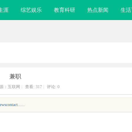
生涯
综艺娱乐
教育科研
热点新闻
生活
兼职
源：互联网
|
查看:
317
|
评论: 0
ontact......
路径，天创信用
贝净 AC 国际医疗实验室，标准化研