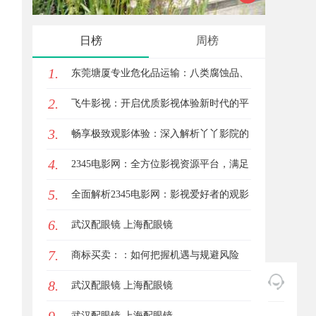
实践探
日榜
周榜
1.
东莞塘厦专业危化品运输：八类腐蚀品、
2.
九类杂项合规全品类承运解决方案
飞牛影视：开启优质影视体验新时代的平
3.
台解析
畅享极致观影体验：深入解析丫丫影院的
4.
魅力与优势
2345电影网：全方位影视资源平台，满足
5.
观影新体验
全面解析2345电影网：影视爱好者的观影
6.
首选平台详解
武汉配眼镜 上海配眼镜
7.
商标买卖：：如何把握机遇与规避风险
8.
武汉配眼镜 上海配眼镜
武汉配眼镜 上海配眼镜