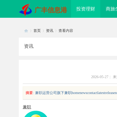
投资理财
商旅
广丰信息港
首页
资讯
查看内容
资讯
Di
›
›
›
2026-05-27
|
来
摘要
: 兼职运营公司旗下兼职homenewscontactlatestreleasenewsc
sc
兼职
配眼镜 上海配眼镜
多方共探金融AI落地