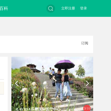
百科
立即注册
登录
搜
订阅
索
3
/10
LAVIDA乐樱国际医疗中心
上海工