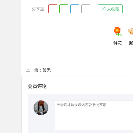
分享至 :
10 人收藏
d
鲜花
握
上一篇：暂无
会员评论