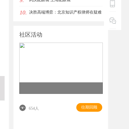
9.
10.
决胜高端博弈：北京知识产权律师在疑难
复杂案件中的破局之道
社区活动
往期回顾
654人