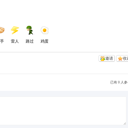
手
雷人
路过
鸡蛋
邀请
收
已有 0 人