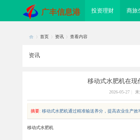
投资理财
商旅
广丰信息港
首页
资讯
查看内容
资讯
Di
›
›
›
移动式水肥机在现
2026-05-27
|
来
摘要
: 移动式水肥机通过精准输送养分，提高农业生产效率
sc
移动式水肥机
方共探金融AI落地路径，天创信用
贝净 AC 国际医疗