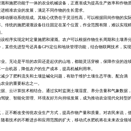
灌溉和施肥功能于一体的农业机械设备，正逐渐成为提高生产效率和作物
促进精准农业的发展，满足不同作物的生长需求。
和移动驱动系统组成。其核心优势在于灵活性高，可以根据田间作物的实
率。传统的施肥灌溉设备往往固定在某个位置，作业范围有限，难以实现
题。
预设程序实现定时定量施肥和灌溉。农户可以根据作物生长周期和土壤养
，某些先进型号还具备GPS定位和地块管理功能，结合物联网技术，实
作业。无论是平坦的农田还是起伏的山地，都能灵活穿梭，保障作业的连
享一台机器，降低农户的生产成本，提高机械利用率。
效减少了肥料流失和土壤盐碱化问题，有助于维护土壤生态平衡。配合滴
色农业的重要标志之一。
数据、云计算技术相结合。通过实时监测土壤湿度、养分含量和气象数据
动驾驶、智能化管理、环境友好方向持续发展，成为推动农业现代化转型
点，正不断改变传统农业生产方式，提高作物产量和质量。对农民来说，
。随着技术的不断进步和应用范围的扩大，移动式水肥机将在未来农业领