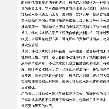
随着现代农业技术的不断进步，移动式水肥机作为一种集
量的重要工具。它不仅能够有效节约水资源和肥料，还能
图AI助力产业金融智能升级
发体系全解析
移动式水肥机通常由水泵、液肥箱、管路系统、喷洒装置
需求移动到不同位置进行施肥与灌溉，极大地提升作业效
准输送养分。而移动式水肥机的出现则完美解决了这一难
首先，移动式水肥机采用了现代自动化控制技术，可通过
uz
状况，合理调整施肥方案，避免肥料浪费和环境污染。此外
准农业管理。
其次，移动式水肥机材料轻便，结构紧凑，适合各种地形
性和稳定性。同时，该设备的移动性使得多个地块能够共
从环保角度来看，移动式水肥机通过精准施肥和灌溉，有
灌、微喷等节水技术，进一步降低水资源消耗，是实现绿
近年来，随着智慧农业的兴起，移动式水肥机正逐步与大
实现智能决策和远程控制。未来，移动式水肥机将朝着自
!
重要载体。
总的来说，移动式水肥机凭借其灵活高效、智能环保的特
用移动式水肥机不仅提升了劳动效率，也降低了生产成本
发挥更加重要的作用。