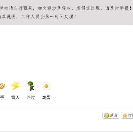
手
雷人
路过
鸡蛋
邀请
收