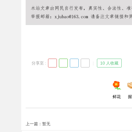
Bo
分享至 :
10 人收藏
ar
鲜花
握
上一篇：暂无