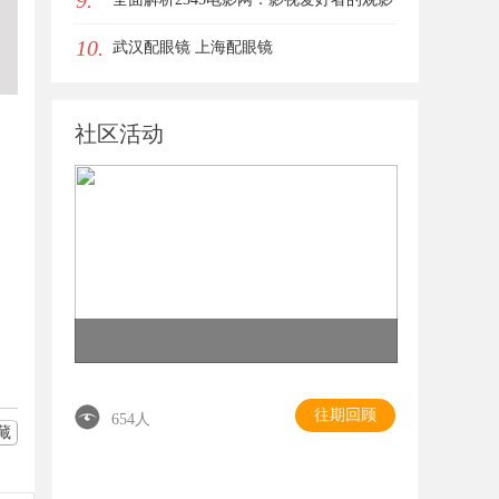
9.
10.
首选平台详解
武汉配眼镜 上海配眼镜
社区活动
往期回顾
654人
藏