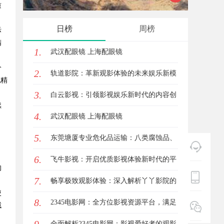
质
实践探索
日榜
周榜
际
精
1.
武汉配眼镜 上海配眼镜
分
2.
轨道影院：革新观影体验的未来娱乐新模
现精
3.
式
白云影视：引领影视娱乐新时代的内容创
续
4.
新平台
武汉配眼镜 上海配眼镜
5.
东莞塘厦专业危化品运输：八类腐蚀品、
，
6.
九类杂项合规全品类承运解决方案
飞牛影视：开启优质影视体验新时代的平
的
7.
台解析
畅享极致观影体验：深入解析丫丫影院的
使
8.
魅力与优势
2345电影网：全方位影视资源平台，满足
域
观影新体验
全面解析2345电影网：影视爱好者的观影