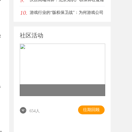
9.
10.
复杂案件中的破局之道
游戏行业的“版权保卫战”：为何游戏公司
离不开版权律师
社区活动
快
许
往期回顾
654人
一