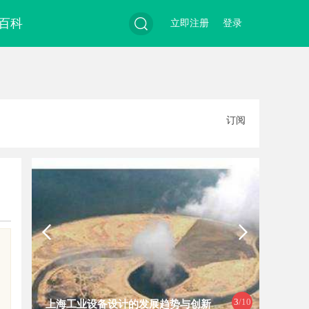
百科
立即注册
登录
搜
订阅
索
4
/10
武汉配眼镜 上海配眼镜
武汉配