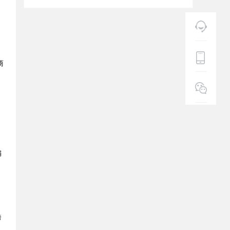
商
偏
跨