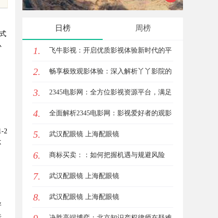
、
日榜
周榜
式
心
1.
飞牛影视：开启优质影视体验新时代的平
2.
台解析
畅享极致观影体验：深入解析丫丫影院的
3.
魅力与优势
2345电影网：全方位影视资源平台，满足
4.
观影新体验
全面解析2345电影网：影视爱好者的观影
-2
5.
首选平台详解
武汉配眼镜 上海配眼镜
不
6.
商标买卖：：如何把握机遇与规避风险
7.
武汉配眼镜 上海配眼镜
8.
武汉配眼镜 上海配眼镜
异
法
决胜高端博弈：北京知识产权律师在疑难