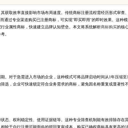
实践探索
，其获取效率直接影响市场布局速度。传统商标注册流程需经历形式审查
，而通过专业渠道购买已注册商标，可实现"即买即用"的即时效果。这种模
配行业属性商标，快速建立品牌认知壁垒。本文将系统解析
商标购买
的核
参考。
期。对于急需进入市场的企业，这种模式可将品牌启动时间从1年压缩至1
构筛选，企业可快速锁定符合业务需求的商标，避免因名称重复或显著性
册状态、权利稳定性、使用证据链等。这种专业筛查机制能有效排除存在
。相较于自行注册可能面临的驳回复审成本，购买已确权商标具有更高的