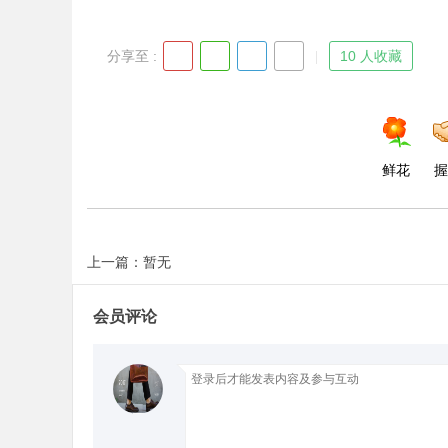
分享至 :
10 人收藏
鲜花
握
上一篇：暂无
会员评论