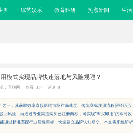
生涯
综艺娱乐
教育科研
热点新闻
生活
即用模式实现品牌快速落地与风险规避？
源：互联网
|
查看:
317
|
评论: 0
资产之一，其获取效率直接影响市场布局速度。传统商标注册流程需经历形
在驳回风险，而通过专业渠道购买已注册商标，可实现"即买即用"的即时效
能通过精准匹配行业属性商标，快速建立品牌认知壁垒。本文将系统解析
疗中心
上海工业设备设计的发展趋势与创新