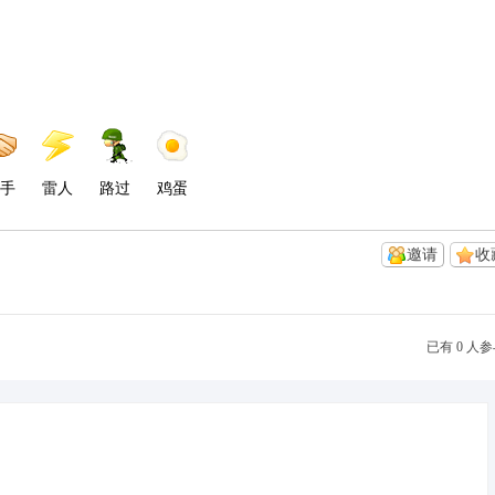
手
雷人
路过
鸡蛋
邀请
收
已有 0 人