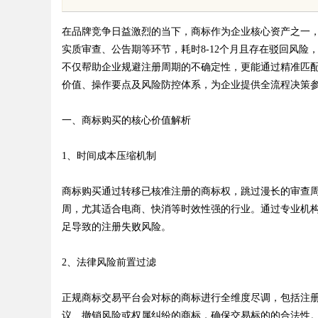
体系全解析
在品牌竞争日益激烈的当下，商标作为企业核心资产之一
实质审查、公告期等环节，耗时8-12个月且存在驳回风险
不仅帮助企业规避注册周期的不确定性，更能通过精准匹
价值、操作要点及风险防控体系，为企业提供全流程决策
uz
一、商标购买的核心价值解析
1、时间成本压缩机制
商标购买通过转移已核准注册的商标权，跳过漫长的审查周
周，尤其适合电商、快消等时效性强的行业。通过专业机
足导致的注册失败风险。
!
2、法律风险前置过滤
正规商标交易平台会对标的商标进行全维度尽调，包括注
议、撤销风险或权属纠纷的商标，确保交易标的的合法性