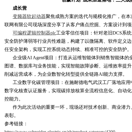
成长营
变频器软起动器
聚焦成熟方案的迭代与规模化推广，在本
联网有限公司现场深度分享了从客户痛点挖掘、方案设计到项
Bo
可编程逻辑控制器
plc
工业零信任项目：针对老旧
DCS系
安全防护薄弱等行业共性难题，构建了以微隔离、软件定义边界
任安全架构，实现工控系统动态持续、精准可控的安全防护。
企业级
AI Agent项目：打造从运维智能体到销售智能
图谱、数据库与业务技能，实现智能故障诊断、运维效率提升
削减运营成本，为企业数智化转型提供全链路AI能力支撑。
工业数字化碳管理项目：在施耐德电气武汉工厂落地应用
数字化核查认证服务，实现碳排放核算全流程信息化、自动化
ar
控能力。
作为此次活动的重要一环，现场还对技术创新、商业潜力
表彰。
参考链接：
https://www.schneider-electric.cn/zh/product-category/4200-