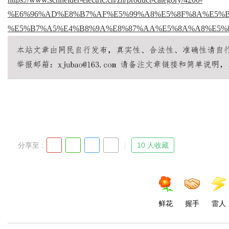
%E6%96%AD%E8%B7%AF%E5%99%A8%E5%8F%8A%E5%BC%80%
%E5%B7%A5%E4%B8%9A%E8%87%AA%E5%8A%A8%E5%
d
分享至 :
10 人收藏
鲜花
握手
雷人