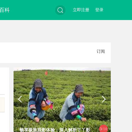
百科
立即注册
登录
搜
订阅
索
3
/10
畅享极致观影体验：深入解析丫丫影
234