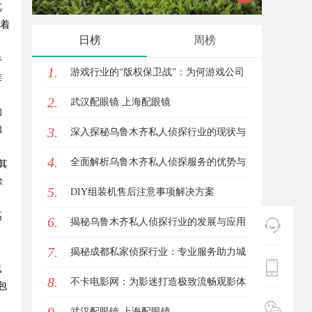
其
表着
院的魅力与优势
满足观
日榜
周榜
牛
1.
游戏行业的“版权保卫战”：为何游戏公司
推
2.
离不开版权律师
武汉配眼镜 上海配眼镜
的
扣
3.
深入探秘乌鲁木齐私人侦探行业的现状与
4.
未来发展趋势
全面解析乌鲁木齐私人侦探服务的优势与
其
除
5.
应用
DIY组装机售后注意事项解决方案
高
6.
揭秘乌鲁木齐私人侦探行业的发展与应用
、
7.
前景
揭秘成都私家侦探行业：专业服务助力城
已
8.
市安宁
不卡电影网：为影迷打造极致流畅观影体
包
验的平台
武汉配眼镜 上海配眼镜