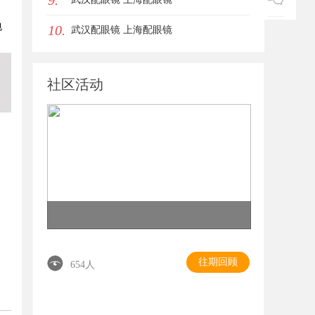
9.
包
10.
武汉配眼镜 上海配眼镜
社区活动
往期回顾
654人