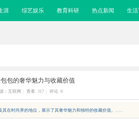
生涯
综艺娱乐
教育科研
热点新闻
生活
仕包包的奢华魅力与收藏价值
源：互联网
|
查看:
317
|
评论: 0
其在时尚界的地位，展示了其奢华魅力和独特的收藏价值。......
运输：八类腐蚀
飞牛影视：开启优质影视体验新时代