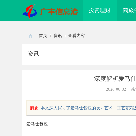
投资理财
商旅
广丰信息港
首页
资讯
查看内容
资讯
Di
›
›
›
深度解析爱马
2026-06-02
|
来
摘要
: 本文深入探讨了爱马仕包包的设计艺术、工艺流程及
sc
爱马仕包包
胜高端博弈：北京知识产权律师在
东莞塘厦专业危化品