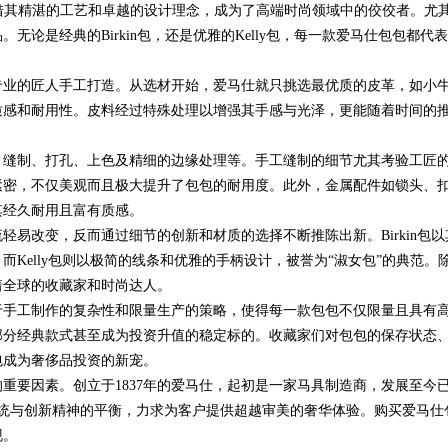
凭借其精湛的工艺和卓越的设计理念，成为了高端时尚领域中的佼佼者。尤
论是经典的Birkin包，还是优雅的Kelly包，每一款爱马仕包包都代
品类承运解决方
的平台解析
专业的匠人手工打造。从选材开始，爱马仕就只挑选最优质的皮革，如小
质感和耐用性。皮料经过特殊处理以增强其手感与光泽，更能随着时间的
、缝制、打孔、上色及精细的边缘处理等。手工缝制的细节尤其考验工匠
紧密，不仅美观而且极大提升了包包的耐用度。此外，金属配件如锁头、
其经久耐用且富有质感。
易改变，反而通过细节的创新和材质的选择不断推陈出新。Birkin包以
Kelly包则以极简的线条和优雅的手柄设计，被誉为“淑女包”的典范。
着全球的收藏家和时尚达人。
于手工制作的复杂性和限量生产的策略，使得每一款包包不仅限量且具有
部分经典款式甚至成为投资升值的稳定标的。收藏家们对包包的保存状态
包成为奢侈品投资的新宠。
重要因素。创立于1837年的爱马仕，起初是一家马具制造商，发展至今
传统与创新精神的平衡，力求为客户提供超越审美的奢华体验。购买爱马仕
现。