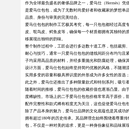
作为全球最负盛名的奢侈品牌之一，爱马仕（Hermès）
是爱马仕包包，成为了无数时尚爱好者和收藏家的梦想单品。无
难复杂案件中的破局之道
品、九类杂项合规全
品质、身份与审美的完美结合。
案
爱马仕包包的制作工艺极其考究，每一只包包都经过高度
皮、鸵鸟皮、鳄鱼皮等，确保每一个材质都拥有其独特的
移展现出独特的韵味。
uz
整个制作过程中，工匠会进行多达数十道工序，包括裁剪
耐心与技巧，通常一只爱马仕包包的缝线间距分布均匀且
子均采用高品质的材料，并经多重抛光和防腐处理，确保
设计方面，爱马仕包包始终坚持简约优雅的风格，不随潮流轻
实用多变的容量和极具辨识度的外形成为许多女性的首选；而
此之外，爱马仕还推出了多种限量款式和特别系列，吸引
随着时间的推移，爱马仕包包的收藏价值也逐渐凸显。由
度稀缺性。市场上的二手爱马仕包包价格常常高于原价，
!
配件完整性和款式稀有程度尤为关注，这也促使爱马仕包
除了产品本身的魅力，爱马仕品牌的文化底蕴也是其成功的
拥有超过180年的历史传承。其品牌理念始终围绕着尊重
包，不仅是一种对美的追求，更是一种身份象征和品味展