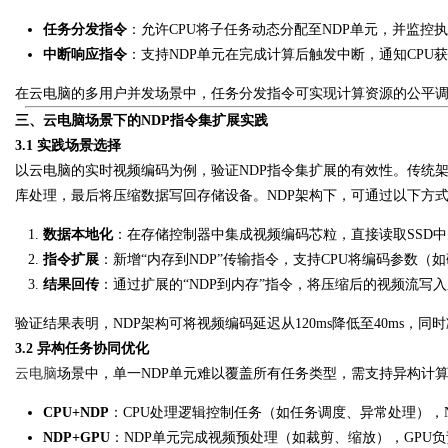
任务分发指令
：允许CPU将子任务动态分配至NDP单元，并监控
中断响应指令
：支持NDP单元在完成计算后触发中断，通知CPU
在云电脑的多用户并发场景中，任务分发指令可实现计算资源的公平调
三、云电脑场景下的NDP指令集扩展实践
3.1 实践场景选择
以云电脑的实时视频编码为例，验证NDP指令集扩展的有效性。传统架
库处理，最后将压缩数据写回存储设备。NDP架构下，可通过以下方
数据本地化
：在存储控制器中集成视频编码芯粒，直接读取SSD
指令扩展
：新增“内存到NDP”传输指令，支持CPU将编码参数（
结果回传
：通过扩展的“NDP到内存”指令，将压缩后的视频流写
验证结果表明，NDP架构可将视频编码延迟从120ms降低至40ms，同
3.2 异构任务协同优化
云电脑
场景中，单一NDP单元难以覆盖所有任务类型，需支持异构计
CPU+NDP
：CPU处理逻辑控制任务（如任务调度、异常处理），
NDP+GPU
：NDP单元完成视频预处理（如裁剪、缩放），GPU