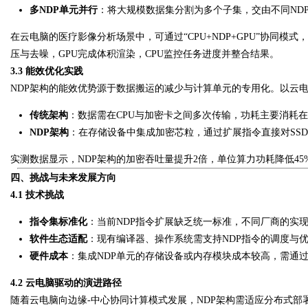
多NDP单元并行
：将大规模数据集分割为多个子集，交由不同ND
在云电脑的医疗影像分析场景中，可通过“CPU+NDP+GPU”协同模
压与去噪，GPU完成体积渲染，CPU监控任务进度并整合结果。
3.3 能效优化实践
NDP架构的能效优势源于数据搬运的减少与计算单元的专用化。以云
传统架构
：数据需在CPU与加密卡之间多次传输，功耗主要消耗
NDP架构
：在存储设备中集成加密芯粒，通过扩展指令直接对SS
实测数据显示，NDP架构的加密吞吐量提升2倍，单位算力功耗降低4
四、挑战与未来发展方向
4.1 技术挑战
指令集标准化
：当前NDP指令扩展缺乏统一标准，不同厂商的实
软件生态适配
：现有编译器、操作系统需支持NDP指令的调度与优
硬件成本
：集成NDP单元的存储设备或内存模块成本较高，需通
4.2 云电脑驱动的演进路径
随着云电脑向边缘-中心协同计算模式发展，NDP架构需适应分布式部