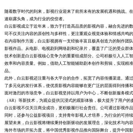
随着数字时代的到来，影视行业迎来了前所未有的发展机遇和挑战。
星图AI助力产业金融智能升级
速崭露头角，成为行业的佼佼者。
白云影视成立于近年来，致力于打造高品质的影视内容，融合先进的
司不仅关注内容的原创性与多样性，更注重观众视觉体验和情感共鸣
在内容制作方面，白云影视拥有一支经验丰富且极具创造力的制作团
uz
影视作品。从电影、电视剧到网络剧和纪录片，覆盖了广泛的受众群
技术创新是白云影视核心竞争力的重要组成部分。公司积极引入人工
效率和内容质量。例如，借助人工智能辅助剧本创作和剪辑，实现精
品。
此外，白云影视还注重与各大平台的合作，拓宽了内容传播渠道。通
了多元化的发行体系，使优质影视内容能够在更广泛的层面得到传播
面对激烈的市场竞争，白云影视坚持以用户为中心，不断创新服务模式
（AR）等新技术，为观众提供沉浸式的观影体验，极大提升了用户的
!
白云影视不仅关注商业成功，更积极履行社会责任。公司通过影视作
同时，还参与公益影视项目，支持青年影视人才培养，为行业的可持
展望未来，白云影视将继续秉持创新驱动的发展理念，深化技术与内
海外市场的开拓力度，将中国优秀影视作品推向国际舞台，提升中国