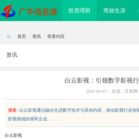
投资理财
商旅生涯
广丰信息港
首页
资讯
查看内容
资讯
Di
›
›
›
白云影视：引领数字影视行
2026-06-03
|
来源：互联网
摘要
: 白云影视通过融合先进数字技术与原创内容，推动影视行业
影视领域的领军企业。......
sc
白云影视
海配眼镜
多方共探金融AI落地路径，天创