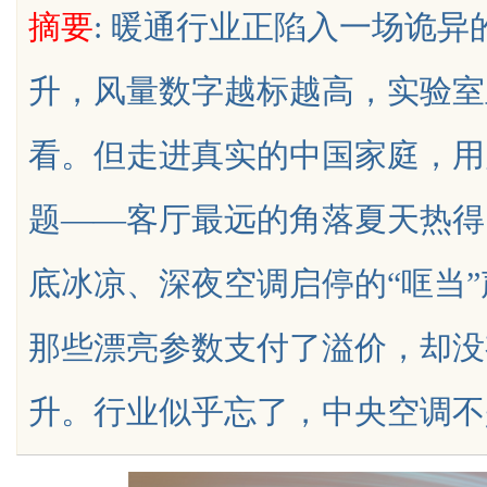
摘要
: 暖通行业正陷入一场诡异
业金融智能升级
发体系全解析
升，风量数字越标越高，实验室
看。但走进真实的中国家庭，用
uz
题——客厅最远的角落夏天热得
底冰凉、深夜空调启停的“哐当
那些漂亮参数支付了溢价，却没
!
升。行业似乎忘了，中央空调不是实验