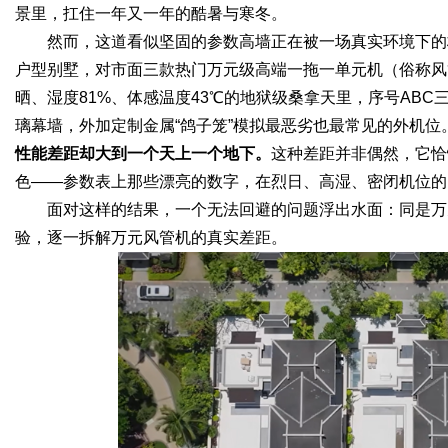
景里，扛住一年又一年的酷暑与寒冬。
然而，这道看似坚固的参数高墙正在被一场真实环境下的
d
户型别墅，对市面三款热门万元级高端一拖一单元机（俗称风管
晒、湿度81%、体感温度43℃的地狱级桑拿天里，序号AB
璃幕墙，外加定制金属“鸽子笼”模拟最恶劣也最常见的外机位
性能差距却大到一个天上一个地下。
这种差距并非偶然，它恰
色——参数表上那些漂亮的数字，在烈日、高湿、密闭机位的
面对这样的结果，一个无法回避的问题浮出水面：同是万
验，逐一拆解万元风管机的真实差距。