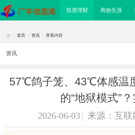
投资理财
商旅生涯
广丰信息港
首页
资讯
查看内容
资讯
Di
›
›
›
57℃鸽子笼、43℃体感
的“地狱模式”
2026-06-03
|
来源：互联
sc
I落地路径，天创信用
贝净 AC 国际医疗实验室，标准