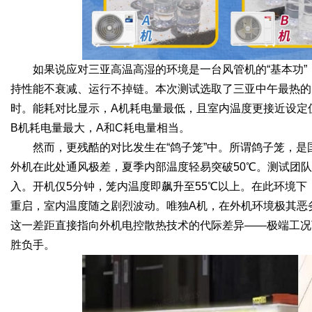
如果说应对三亚高温高湿的环境是一台风管机的“基本功”
持性能不衰减、运行不掉链。本次测试选取了三亚中午最热的时
时。能耗对比显示，A机耗电量最低，且室内温度更接近设定
B机耗电量最大，A和C耗电量相当。
然而，更残酷的对比发生在“鸽子笼”中。所谓鸽子笼，
外机在此处通风极差，夏季内部温度轻易突破50℃。测试团
入。开机仅5分钟，笼内温度即飙升至55℃以上。在此环境下
重启，室内温度随之剧烈波动。唯独A机，在外机环境极其恶
这一差距直接指向外机电控散热技术的代际差异——极端工况
胜负手。