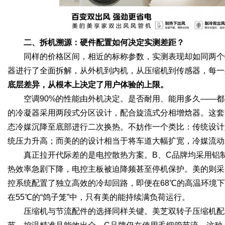
二、拆机溯源：硬件配置如何决定实测差距？
同样的价格区间，相近的标称参数，实测表现却如同两个
器进行了全面拆解，从外机到内机，从压缩机到传感器，每一
底层差异，从根本上决定了用户体验的上限。
空调90%的性能由外机决定。是否耐用、能用多久——
的冷凝器采用两段式分区设计，配合旋流式分相增焓器。这套
态冷媒沉降至底部进行二次换热。不妨作一个类比：传统设计
统压力升高；而美的的设计相当于将车道大幅扩宽，冷媒流动
真正拉开代际差的是电控散热方案。B、C品牌均采用铝
热效率急剧下降，电控主板被迫降频甚至停机保护。美的则采
控系统配置了独立高效的冷却回路，即便在68℃的高温环境
在55℃的“鸽子笼”中，只有美的能持续满负荷运行。
压缩机与节流配件的选择同样关键。美芝双转子压缩机配