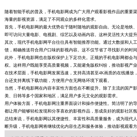
随着智能手机的普及，手机电影网成为广大用户观看影视作品的重要
疑难复
海量的影视资源，满足了不同观众的多样化需求。
首先，手机电影网的最大优势在于随时随地的观影自由。无论是地铁、
即可访问大量电影、电视剧、综艺以及动画内容。这种灵活性大大提
其次，现代手机电影网平台往往具有智能推荐功能。通过大数据和人
uz
馈，精确推送符合用户口味的影视内容。这不仅节省了寻找影片的时
此外，手机电影网也在版权保护上下足功夫。正规的手机电影网都会
权。这样用户既能享受高质量视频，又能避免版权纠纷，推动影视产
在技术层面，手机电影网发展迅速，支持高清甚至4K画质的在线播放，
台还支持离线下载功能，方便用户在无网络环境下观看。
当然，手机电影网在内容丰富性方面也在不断提升。除了主流的国产
美、日韩等多个国家和地区，满足用户多元文化的观影需求。
用户体验方面，手机电影网注重界面设计和操作便捷性。简洁明了的
!
都让用户能够轻松发现和分享喜欢的影视作品，形成良好的观影社区
总结来说，手机电影网以其便捷性、丰富性和高质量服务，成为现代
断升级，手机电影网将继续优化内容生态和服务体验，推动影视观看