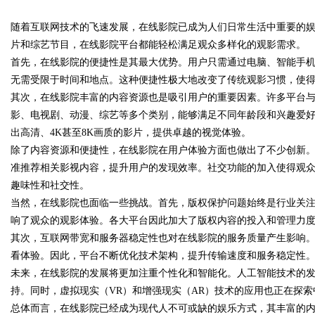
随着互联网技术的飞速发展，在线影院已成为人们日常生活中重要的
略，照着做
片和综艺节目，在线影院平台都能轻松满足观众多样化的观影需求。
首先，在线影院的便捷性是其最大优势。用户只需通过电脑、智能手
无需受限于时间和地点。这种便捷性极大地改变了传统观影习惯，使
其次，在线影院丰富的内容资源也是吸引用户的重要因素。许多平台
uz
影、电视剧、动漫、综艺等多个类别，能够满足不同年龄段和兴趣爱
出高清、4K甚至8K画质的影片，提供卓越的视觉体验。
除了内容资源和便捷性，在线影院在用户体验方面也做出了不少创新
准推荐相关影视内容，提升用户的发现效率。社交功能的加入使得观
趣味性和社交性。
当然，在线影院也面临一些挑战。首先，版权保护问题始终是行业关
响了观众的观影体验。各大平台因此加大了版权内容的投入和管理力
其次，互联网带宽和服务器稳定性也对在线影院的服务质量产生影响
!
看体验。因此，平台不断优化技术架构，提升传输速度和服务稳定性
未来，在线影院的发展将更加注重个性化和智能化。人工智能技术的
持。同时，虚拟现实（VR）和增强现实（AR）技术的应用也正在探
总体而言，在线影院已经成为现代人不可或缺的娱乐方式，其丰富的