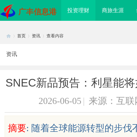
投资理财
商旅生涯
广丰信息港
首页
资讯
查看内容
资讯
Di
›
›
›
SNEC新品预告：利星能
2026-06-05
|
来源：互联
sc
摘要
: 随着全球能源转型的步
海配眼镜
多方共探金融AI落地路径，天创