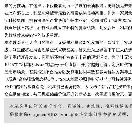
果的竞技场。在这里，不仅能看到行业发展的最新脉络，更能预见未
在此次盛会上，
利星能
将携带最新的研发成果惊艳亮相。作为一家聚
宁科技集团，拥有深厚的产业底蕴与技术积淀。公司贯通了“研发-智造
栈自研技术路线，在行业内建立了独特的竞争优势。此次参展，利星能
Bo
为行业带来突破性的技术革新。
本次展会最引人注目的焦点，无疑是利星能即将发布的一款致力于实
级，利星能将在展会现场正式揭晓答案，这无疑为业界留下了巨大的
除了重磅新品发布，
利星能
还精心筹备了丰富的现场活动。为了让无法
10:15在 “利星能Lisiner”视频号 开启直播，开启“超越期待，定
应用新场景、智慧能源平台推介以及算电协同与数智微网解决方案等主
电玩家”邀您现场留念登C位，“SNEC能量护照趣味活动”与“可持续
SNEC的舞台即将点亮，利星能已蓄势待发。从突破性新品到沉浸式
ar
众在展台相逢，共同见证储能价值跃升的新起点，携手迈向更智慧、