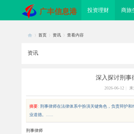
投资理财
商旅
广丰信息港
首页
资讯
查看内容
资讯
Di
›
›
›
深入探讨刑事
2026-06-12
|
来
摘要
: 刑事律师在法律体系中扮演关键角色，负责辩护
业道德。......
sc
刑事律师
莞塘厦专业危化品运输：八类腐蚀
贝净 AC 国际医疗