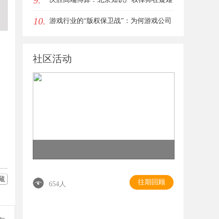
9.
10.
复杂案件中的破局之道
游戏行业的“版权保卫战”：为何游戏公司
离不开版权律师
社区活动
藏
往期回顾
654人