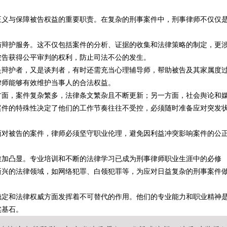
正义与保障被告权益的重要职责。在复杂的刑事案件中，刑事律师不仅仅
与辩护服务。这不仅包括案件的分析、证据的收集和法律策略的制定，更
被告获得公平审判的权利，防止司法不公的发生。
是辩护者，又是谈判者，有时还需充当心理辅导师，帮助被告及其家属度
律师能够有效维护当事人的合法权益。
方面，案件复杂繁多，法律条文繁杂且不断更新；另一方面，社会舆论和
案件的特殊性决定了他们的工作节奏往往不受控，必须随时准备应对突发
面对被告的案件，律师必须坚守职业伦理，避免因利益冲突影响案件的公
愈加凸显。专业培训和不断的法律学习已成为刑事律师职业生涯中的必修
新兴的法律领域，如网络犯罪、白领犯罪等，为应对日益复杂的刑事案件
稳定和法律权威方面发挥着不可替代的作用。他们的专业能力和职业精神
实基石。