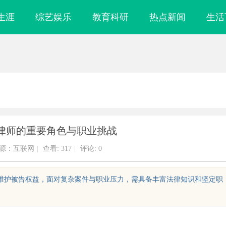
生涯
综艺娱乐
教育科研
热点新闻
生活
律师的重要角色与职业挑战
源：互联网
|
查看:
317
|
评论: 0
和维护被告权益，面对复杂案件与职业压力，需具备丰富法律知识和坚定职
实验室，标准化研
LAVIDA乐樱国际医疗中心