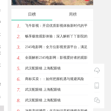
是
实践探索
日榜
周榜
涉
1.
飞牛影视：开启优质影视体验新时代的平
过
2.
台解析
畅享极致观影体验：深入解析丫丫影院的
3.
媒
魅力与优势
2345电影网：全方位影视资源平台，满足
状
4.
观影新体验
全面解析2345电影网：影视爱好者的观影
正
5.
首选平台详解
武汉配眼镜 上海配眼镜
6.
商标买卖：：如何把握机遇与规避风险
做
7.
武汉配眼镜 上海配眼镜
是
8.
武汉配眼镜 上海配眼镜
决胜高端博弈：北京知识产权律师在疑难