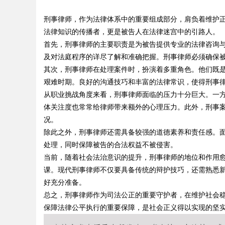
、九类杂项合规全品类承运解决方
刑事律师，作为法律体系中的重要组成部分，肩负着维护
发体系全解析
法律知识的传播者，更是被告人在法律迷宫中的引路人。
首先，刑事律师的主要职责是为被告提供专业的法律咨询
及对法庭程序的详尽了解和准确把握。刑事律师必须确保
其次，刑事律师在处理案件时，扮演着多重角色。他们既
uz
艰难时期。良好的沟通技巧和丰富的法律常识，使得刑事
从职业挑战角度来看，刑事律师面临的压力十分巨大。一
体关注度也常常给律师带来额外的心理压力。此外，刑事
况。
除此之外，刑事律师还需具备较强的道德素养和责任感。
处理，同时保障被告的合法权益不被侵害。
当前，随着社会法治意识的提升，刑事律师的地位和作用
课。现代刑事律师不仅要具备传统的辩护技巧，还需熟悉
!
好充分准备。
总之，刑事律师作为司法公正的重要守护者，在维护社会
保障法律公平执行的重要保障，是社会正义得以实现的坚