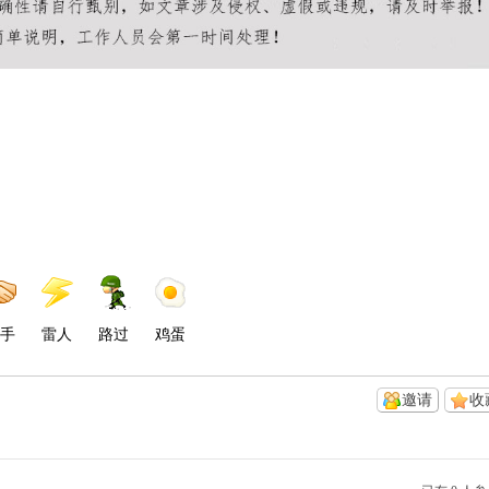
手
雷人
路过
鸡蛋
邀请
收