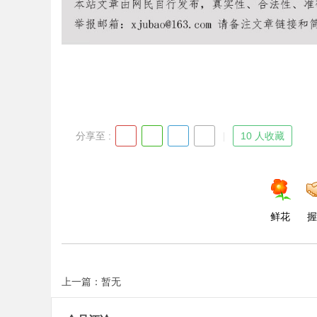
Bo
分享至 :
10 人收藏
ar
鲜花
握
上一篇：暂无