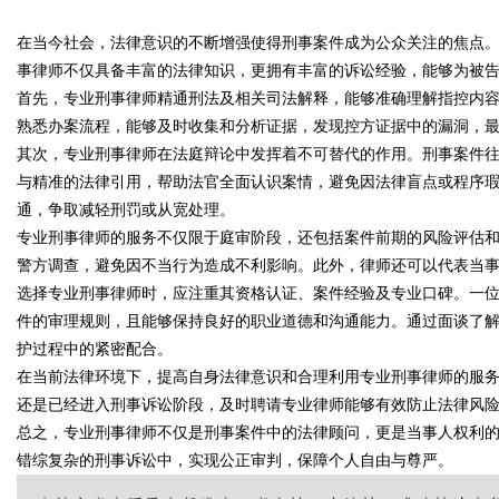
天给他免费派单？
在当今社会，法律意识的不断增强使得刑事案件成为公众关注的焦点
究竟藏着哪些行业秘诀？
事律师不仅具备丰富的法律知识，更拥有丰富的诉讼经验，能够为被
首先，专业刑事律师精通刑法及相关司法解释，能够准确理解指控内
熟悉办案流程，能够及时收集和分析证据，发现控方证据中的漏洞，
其次，专业刑事律师在法庭辩论中发挥着不可替代的作用。刑事案件
uz
与精准的法律引用，帮助法官全面认识案情，避免因法律盲点或程序
通，争取减轻刑罚或从宽处理。
专业刑事律师的服务不仅限于庭审阶段，还包括案件前期的风险评估
警方调查，避免因不当行为造成不利影响。此外，律师还可以代表当
选择专业刑事律师时，应注重其资格认证、案件经验及专业口碑。一
件的审理规则，且能够保持良好的职业道德和沟通能力。通过面谈了
护过程中的紧密配合。
在当前法律环境下，提高自身法律意识和合理利用专业刑事律师的服
!
还是已经进入刑事诉讼阶段，及时聘请专业律师能够有效防止法律风
总之，专业刑事律师不仅是刑事案件中的法律顾问，更是当事人权利
错综复杂的刑事诉讼中，实现公正审判，保障个人自由与尊严。