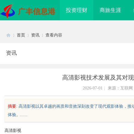
投资理财
商旅生涯
广丰信息港
首页
资讯
查看内容
资讯
Di
›
›
›
高清影视技术发展及其对现
2026-07-01
|
来源：互联网
摘要
: 高清影视以其卓越的画质和音效深刻改变了现代观影体验，
体验。......
sc
高清影视
危化品运输：八类腐蚀
贝净 AC 国际医疗实验室，标准