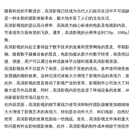
合规全品类承运解决方
随着科技的不断进步，高清影视已经成为当代人们娱乐生活中不可或
发体系全解析
是一种全新的观影体验革命，极大地丰富了人们的文化生活。
高清影视指的是以高分辨率、高画质为核心标准的电影及电视剧内容
节表现等方面有质的飞跃。通常，高清影视的分辨率达到720p、1080
验。
uz
高清影视的兴起主要得益于数字技术的发展和宽带网络的普及。早期
糊。随着数字摄像设备的普及，电影拍摄从胶片向数字转变，画质得
捷、便捷，用户可以通过各种流媒体平台随时观看高清影视资源。
高清影视技术不仅提升了画质，还有助于音效的优化。多声道环绕音
加震撼的视听效果。这种沉浸式体验大大增强了影视作品的表现力，
此外，高清影视的普及推动了影视产业的变革。影视制作公司加大了
极大提升作品质量。同时，高清影视内容也促进了终端设备的发展，4
动家庭影院市场日益壮大。
!
在内容层面，高清影视的细节展现力使导演和制作团队能够更加精细
大大增强了影视艺术的表现力。特别是在动作大片、科幻电影、自然
然而，高清影视的发展也面临一些挑战。首先，高清影视文件体积庞
性问题有时会影响观影体验。此外，高清影视的制作成本相较于传统