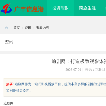
投资理财
商旅生涯
广丰信息港
首页
资讯
查看内容
资讯
Di
›
›
›
追剧网：打造极致观影体
2026-07-01
|
来源：互联网
摘要
: 追剧网作为一站式影视播放平台，提供丰富多样的剧集资源
追剧爱好者欢迎。......
sc
追剧网
海配眼镜
东莞塘厦专业危化品运输：八类