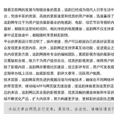
随着互联网的发展与智能设备的普及，追剧已经成为现代人日常生活
品、九类杂项合规全品类承运解
台，凭借丰富的资源、高效的更新速度和优质的用户体验，迅速赢得
案
追剧网专注于为用户提供最新最全的电视剧、电影、综艺节目等视听
题材，都能在这里轻松找到。相比传统的电视播放，追剧网不仅支持
家中还是旅途中，都能随时享受精彩剧情。
uz
平台的界面设计简洁明了，操作便捷，用户可以根据自己的喜好设置
众发现更多优质内容。此外，追剧网还支持弹幕互动功能，促进观众
在内容更新方面，追剧网拥有专业的编辑团队，紧跟影视市场的最新
注重版权合规，致力于为用户提供合法、优质的影视资源，保障用户
除了影视内容，追剧网亦重视社区建设，设立影评专区，用户可发表
定期举办线上活动，如观影投票、剧评大赛等，活跃用户氛围。
技术层面，追剧网采用先进的视频压缩与传输技术，确保在不同网络
的带宽需求。移动端APP与网页版无缝连接，使追剧体验更加连贯舒适
!
总的来说，追剧网以其全面的影视资源、优质流畅的播放体验和丰富
续不断优化产品，扩大内容库，努力构建更开放、更精彩的追剧生态