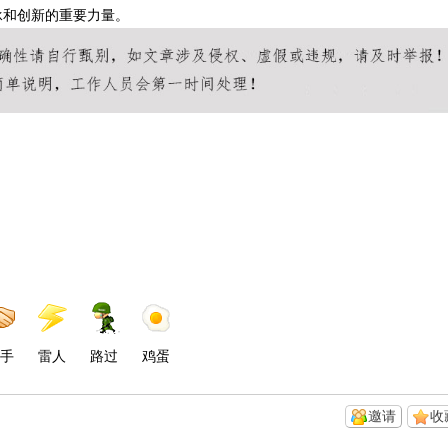
承和创新的重要力量。
手
雷人
路过
鸡蛋
邀请
收