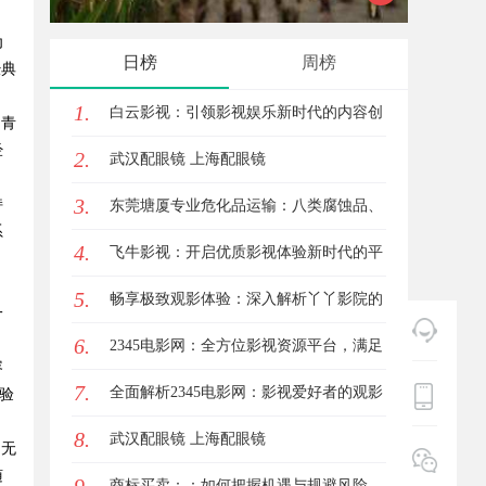
为
力产业金融智能升级
发体系全解析
日榜
周榜
经典
1.
白云影视：引领影视娱乐新时代的内容创
和青
经
2.
新平台
武汉配眼镜 上海配眼镜
3.
持
东莞塘厦专业危化品运输：八类腐蚀品、
系
4.
九类杂项合规全品类承运解决方案
飞牛影视：开启优质影视体验新时代的平
，
5.
台解析
畅享极致观影体验：深入解析丫丫影院的
一
6.
魅力与优势
2345电影网：全方位影视资源平台，满足
容
7.
观影新体验
全面解析2345电影网：影视爱好者的观影
验
8.
首选平台详解
武汉配眼镜 上海配眼镜
。无
随
商标买卖：：如何把握机遇与规避风险