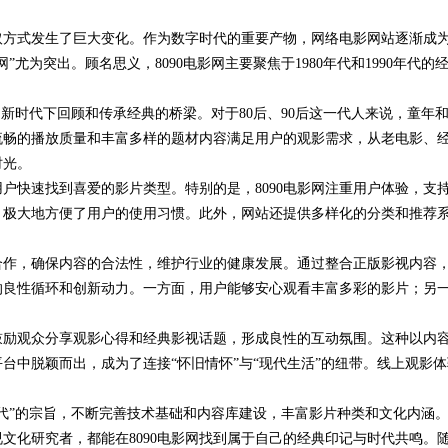
取方式发生了巨大变化。作为数字时代的重要产物，网络电影网站逐渐成
星图AI助
”尤为突出。顾名思义，8090电影网主要聚焦于1980年代和1990年代的
。
是新时代下回顾和传承经典的桥梁。对于80后、90后这一代人来说，童年
流畅的播放质量和丰富多样的题材内容满足用户的观影需求，从老电影、
时光。
户快速找到喜爱的影片类型。特别的是，8090电影网注重用户体验，支
，极大地方便了用户的使用习惯。此外，网站还提供多样化的分类和推荐
。
通合作，确保内容的合法性，维护行业的健康发展。通过整合正版影视内容
的良性循环和创新动力。一方面，用户能够安心观看丰富多彩的影片；另
，鼓励观众分享观影心得和经典影视话题，形成良性的互动氛围。这种以内
平台中脱颖而出，成为了连接“怀旧情怀”与“现代生活”的纽带。线上观影体
一代”的宗旨，不断完善技术基础和内容库建设，丰富影片种类和文化内涵
视文化研究者，都能在8090电影网找到属于自己的经典印记与时代共鸣。