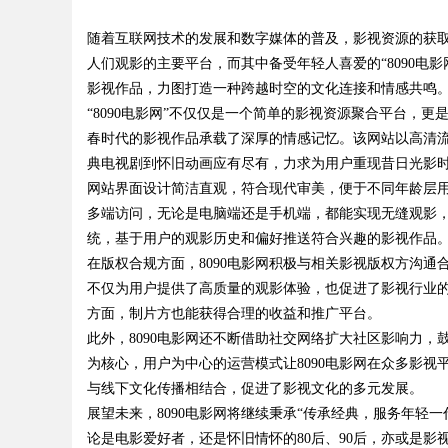
随着互联网技术的发展和数字媒体的普及，影视资源的获
略，照着做
人们观影的主要平台，而其中备受年轻人喜爱的“8090电影网
影视作品，力图打造一种跨越时空的文化连接和情感共鸣
“8090电影网”不仅仅是一个简单的影视资源聚合平台，更
春时代的影视作品承载了深厚的情感记忆。该网站以高清
uz
典电视剧到怀旧动画应有尽有，力求为用户重现昔日光影
网站界面设计简洁直观，符合现代审美，便于不同年龄层用
多端访问，无论是电脑端还是手机端，都能实现无缝观影
统，基于用户的观影历史和偏好推送符合兴趣的影视作品
在版权合规方面，8090电影网积极与相关影视版权方沟
不仅为用户提供了高质量的观影体验，也促进了影视行业
方面，制片方也能获得合理的收益和推广平台。
此外，8090电影网还不断借助社交网络扩大社区影响力
!
为核心，用户为中心的运营模式让8090电影网在众多影视
与线下文化传播相结合，促进了影视文化的多元发展。
展望未来，8090电影网将继续秉承“传承经典，服务年轻
论是电影爱好者，还是怀旧情怀的80后、90后，亦或是影