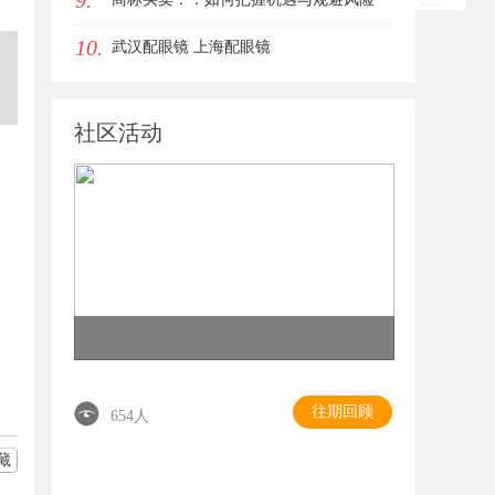
9.
10.
武汉配眼镜 上海配眼镜
社区活动
往期回顾
654人
藏