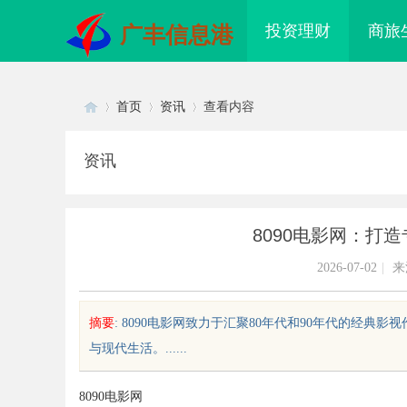
投资理财
商旅
广丰信息港
首页
资讯
查看内容
资讯
Di
›
›
›
8090电影网：打
2026-07-02
|
来
摘要
: 8090电影网致力于汇聚80年代和90年代的经
与现代生活。......
sc
8090电影网
的未来娱乐
国内抽绳式垃圾袋批量采购避坑攻