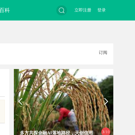
百科
立即注册
登录
搜
订阅
索
4
/10
融AI落地路径，天创信用
贝净 AC 国际医疗实验室，标