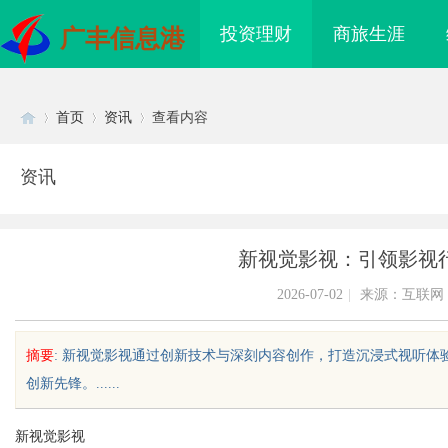
投资理财
商旅生涯
广丰信息港
首页
资讯
查看内容
资讯
Di
›
›
›
新视觉影视：引领影视
2026-07-02
|
来源：互联网
摘要
: 新视觉影视通过创新技术与深刻内容创作，打造沉浸式视听
创新先锋。......
sc
新视觉影视
海配眼镜
游戏行业的“版权保卫战”：为何