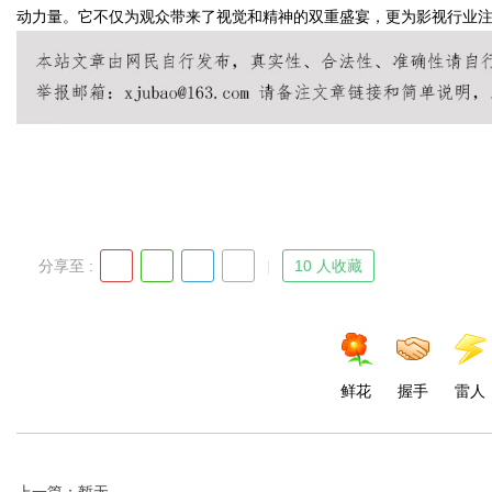
动力量。它不仅为观众带来了视觉和精神的双重盛宴，更为影视行业
Bo
分享至 :
10 人收藏
ar
鲜花
握手
雷人