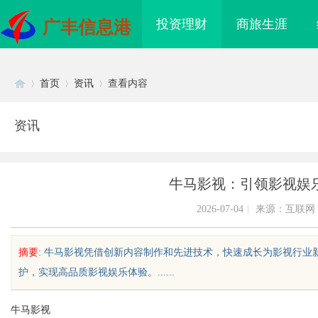
投资理财
商旅生涯
广丰信息港
首页
资讯
查看内容
资讯
Di
›
›
›
牛马影视：引领影视娱
2026-07-04
|
来源：互联网
摘要
: 牛马影视凭借创新内容制作和先进技术，快速成长为影视行
护，实现高品质影视娱乐体验。......
sc
牛马影视
I落地路径，天创信用
贝净 AC 国际医疗实验室，标准