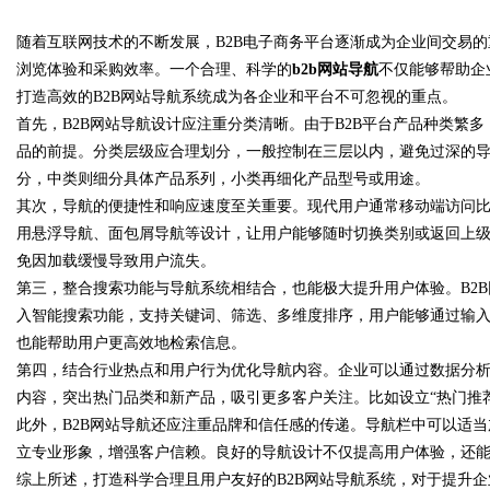
随着互联网技术的不断发展，B2B电子商务平台逐渐成为企业间交易的
星图AI助力
浏览体验和采购效率。一个合理、科学的
b2b网站导航
不仅能够帮助企
打造高效的B2B网站导航系统成为各企业和平台不可忽视的重点。
首先，B2B网站导航设计应注重分类清晰。由于B2B平台产品种类繁
品的前提。分类层级应合理划分，一般控制在三层以内，避免过深的
uz
分，中类则细分具体产品系列，小类再细化产品型号或用途。
其次，导航的便捷性和响应速度至关重要。现代用户通常移动端访问
用悬浮导航、面包屑导航等设计，让用户能够随时切换类别或返回上
免因加载缓慢导致用户流失。
第三，整合搜索功能与导航系统相结合，也能极大提升用户体验。B2
入智能搜索功能，支持关键词、筛选、多维度排序，用户能够通过输
也能帮助用户更高效地检索信息。
第四，结合行业热点和用户行为优化导航内容。企业可以通过数据分
!
内容，突出热门品类和新产品，吸引更多客户关注。比如设立“热门推荐
此外，B2B网站导航还应注重品牌和信任感的传递。导航栏中可以适当加
立专业形象，增强客户信赖。良好的导航设计不仅提高用户体验，还
综上所述，打造科学合理且用户友好的B2B网站导航系统，对于提升