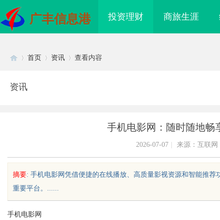
投资理财
商旅生涯
广丰信息港
首页
资讯
查看内容
资讯
Di
›
›
›
手机电影网：随时随地畅
2026-07-07
|
来源：互联网
摘要
: 手机电影网凭借便捷的在线播放、高质量影视资源和智能推
重要平台。......
sc
手机电影网
海配眼镜
开店最怕“搜不到”为什么隔壁店