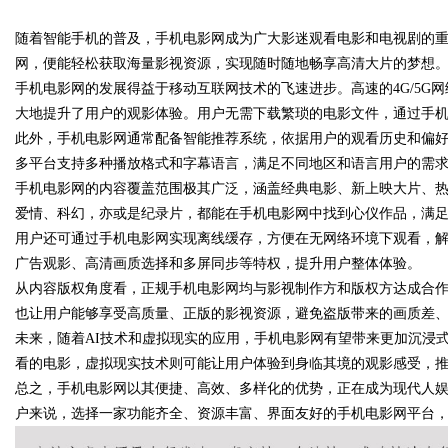
随着智能手机的普及，手机电影网成为广大影迷观看电影和电视剧的
花钱，ai却天天给他免费派单？
网，便能轻松获取海量影视资源，实现随时随地畅享高清大片的梦想
手机电影网的发展得益于移动互联网技术的飞速进步。高速的4G/5G
大地提升了用户的观影体验。用户无需下载繁琐的电影文件，通过手
此外，手机电影网通常配备智能推荐系统，依据用户的观看历史和偏
uz
多平台支持多种播放格式和字幕语言，满足不同地区和语言用户的需
手机电影网的内容覆盖范围极其广泛，涵盖经典电影、新上映大片、
爱情、科幻，亦或是纪录片，都能在手机电影网中找到心仪作品，满
用户还可通过手机电影网实现离线缓存，方便在无网络环境下观看，
广告观影、高清画质选择和多屏同步等特权，提升用户整体体验。
从内容版权角度看，正规手机电影网均与影视制作方和版权方达成合
也让用户能够享受高质量、正版的影视资源，避免盗版带来的画质差
未来，随着AI技术和虚拟现实的应用，手机电影网有望带来更加沉浸
!
看的电影，虚拟现实技术则可能让用户体验到身临其境的观影感受，
总之，手机电影网以其便捷、高效、多样化的优势，正在成为现代人
户来说，选择一家功能齐全、资源丰富、界面友好的手机电影网平台