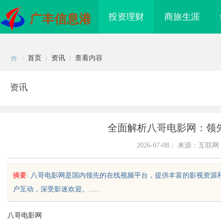
投资理财
商旅生涯
广丰信息港
首页
资讯
查看内容
资讯
Di
›
›
›
全面解析八哥电影网：领
2026-07-08
|
来源：互联网
摘要
: 八哥电影网是国内领先的在线视频平台，提供丰富的影视资
户互动，深受影迷欢迎。......
sc
八哥电影网
海配眼镜
开店最怕“搜不到”为什么隔壁店