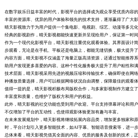
中的破局之道
在数字娱乐日益丰富的时代，影视平台的选择成为观众享受优质内容
品、九类杂项合规全品类承运解
丰富的资源库、优异的用户体验和领先的技术支持，逐渐赢得了广大
案
晴天影视致力于为用户提供一个集电影、电视剧、综艺、动漫等多元
经典的影视剧作，晴天影视都能快速更新并呈现给用户，保证第一时
作为一个现代化影视平台，晴天影视注重优化观看体验。其界面设计
uz
步观看，无论是在手机、平板还是电脑上，都能无缝切换，极大提升
内容方面，晴天影视不仅涵盖了海量正版高清资源，还通过智能推荐
助用户发现更多喜爱的内容。这种个性化服务极大提升了用户粘性和
技术层面，晴天影视采用先进的视频压缩和传输技术，确保即使在网
种播放质量选择，用户可以根据网络状况自由调整，保障最佳的观看
值得一提的是，晴天影视积极布局版权合作，与多家影视制作方建立
丰富度和质量，也维护了版权方和用户的权益。
此外，晴天影视的社交功能也受到用户欢迎。平台支持弹幕评论和用
!
不仅增加了平台的互动性，也使得观影体验更加有趣与丰富。
在未来发展规划中，晴天影视将继续拓展内容品类，增加更多独家和
时，平台计划引入更多智能技术，如AI字幕、智能语音搜索等，进一
总体来看，晴天影视凭借其全面的内容、优质的服务及创新的技术，