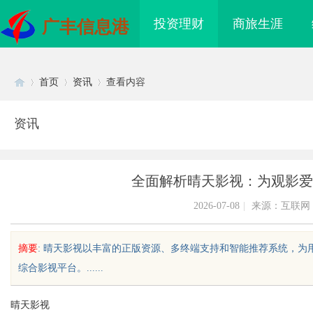
投资理财
商旅生涯
广丰信息港
首页
资讯
查看内容
资讯
Di
›
›
›
全面解析晴天影视：为观影爱
2026-07-08
|
来源：互联网
摘要
: 晴天影视以丰富的正版资源、多终端支持和智能推荐系统，
综合影视平台。......
sc
晴天影视
：北京知识产权律师在
东莞塘厦专业危化品运输：八类