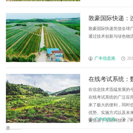
敦豪国际快递：
敦豪国际快递凭借全球
通过技术创新与绿色物流推
广丰信息港
202
在线考试系统：
在信息技术迅猛发展的
在线考试系统的广泛应
来了极大的便利，同时
优势、实施方式以及未
广丰信息港
202
是指基于互联网技术，
质.........