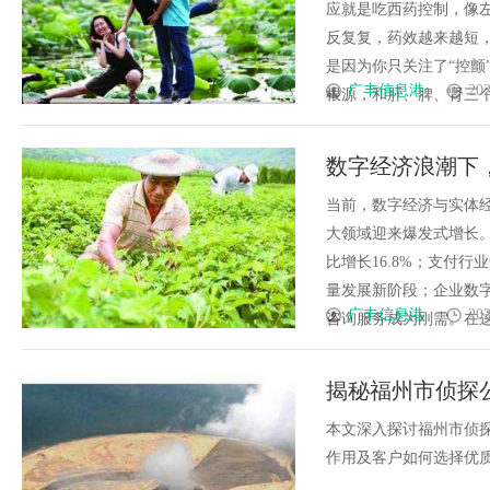
应就是吃西药控制，像
反复复，药效越来越短
是因为你只关注了“控颤
广丰信息港
202
根源，和肝、脾、肾三个脏腑
数字经济浪潮下
化新征程
当前，数字经济与实体
大领域迎来爆发式增长。
比增长16.8%；支付
量发展新阶段；企业数
广丰信息港
202
咨询服务成为刚需。在这片
揭秘福州市侦探
本文深入探讨福州市侦
作用及客户如何选择优质侦