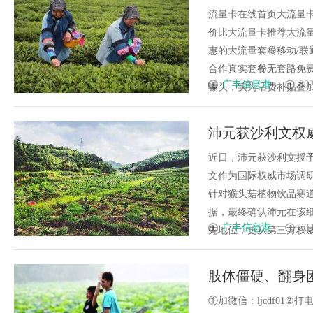
流量卡在线首页大流量卡
价比大流量卡推荐大流量
惠的大流量套餐移动/联
合作真实套餐无套路免费
广丰信息港
202
噱头，实为话费补贴叠加效果
沛元获沙利文权
近日，沛元获沙利文授予
文作为国际权威市场调
针对猴头菇植物饮品赛道
据，最终确认沛元在该
广丰信息港
202
先地位，更从第三方权威视
肢体僵硬、翻身
用这个疗法给出
①加微信：ljcdf01②