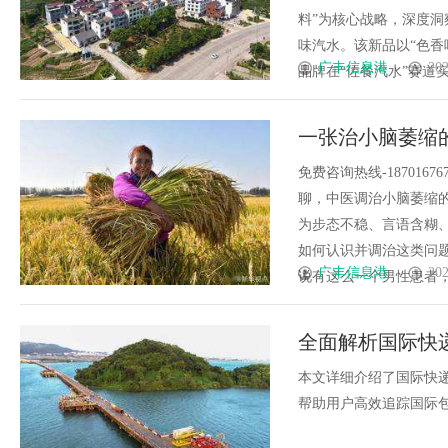
料”为核心战略，深度洞
味汽水。该新品以“色香
广丰信息港
202
品牌在“佐餐汽水”赛道实现
一张治小脑萎缩
必须先固本
免费咨询热线-18701
聊，中医调治小脑萎缩
为步态不稳、言语含糊
如何认识并调治这类问
广丰信息港
202
说有这么一个男性患者，当时
全面解析国际快
本文详细介绍了国际快
帮助用户高效追踪国际包裹