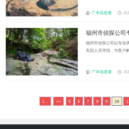
广丰信息港
202
福州市侦探公司
福州市侦探公司以专业
失踪人员寻找，为客户解决
广丰信息港
202
1...
<<
5
6
7
8
9
10
1