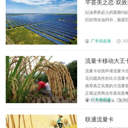
芊荟美之恋·双
以油养肤必入的面膜#油
巨好用水油同补，脸蛋巨嫩
广丰信息港
202
流量卡移动大王
流量卡在线申请流量卡办
见问题高性价比大流量卡
推荐真正实惠的大流量套
正规运营商合作真实套餐
广丰信息港
202
卡"均为营销噱头，实为话费
联通流量卡