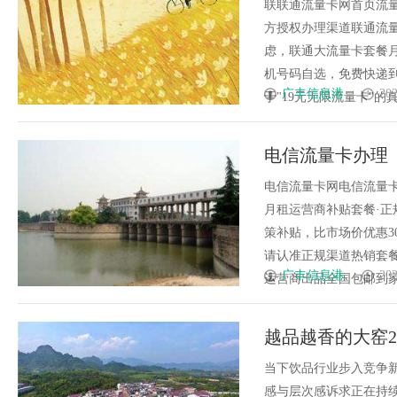
联联通流量卡网首页流
方授权办理渠道联通流量
虑，联通大流量卡套餐月
机号码自选，免费快递到
广丰信息港
202
于"19元无限流量卡"的真实
电信流量卡办理
电信流量卡网电信流量
月租运营商补贴套餐·正
策补贴，比市场价优惠3
请认准正规渠道热销套餐
广丰信息港
202
运营商出品全国包邮到家重要
越品越香的大窑
当下饮品行业步入竞争
感与层次感诉求正在持