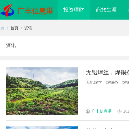
投资理财
商旅生涯
广丰信息港
首页
资讯
资讯
首
›
›
无铅焊丝，焊锡
靠；出渣少，焊
无铅焊丝，焊锡条，焊锡球
页
广丰信息港
202
海配眼镜
武汉配眼镜 上海配眼镜